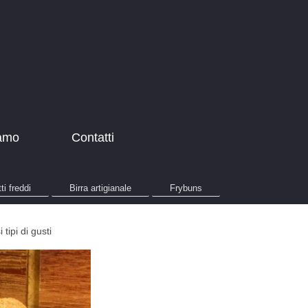
amo
Contatti
ti freddi
Birra artigianale
Frybuns
tipi di gusti